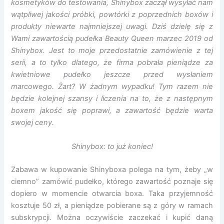
kosmetyków do testowania, Shinybox zaczął wysyłać nam
wątpliwej jakości próbki, powtórki z poprzednich boxów i
produkty niewarte najmniejszej uwagi. Dziś dzielę się z
Wami zawartością pudełka Beauty Queen marzec 2019 od
Shinybox. Jest to moje przedostatnie zamówienie z tej
serii, a to tylko dlatego, że firma pobrała pieniądze za
kwietniowe pudełko jeszcze przed wysłaniem
marcowego. Żart? W żadnym wypadku! Tym razem nie
będzie kolejnej szansy i liczenia na to, że z następnym
boxem jakość się poprawi, a zawartość będzie warta
swojej ceny.
Shinybox: to już koniec!
Zabawa w kupowanie Shinyboxa polega na tym, żeby „w
ciemno” zamówić pudełko, którego zawartość poznaje się
dopiero w momencie otwarcia boxa. Taka przyjemność
kosztuje 50 zł, a pieniądze pobierane są z góry w ramach
subskrypcji. Można oczywiście zaczekać i kupić daną