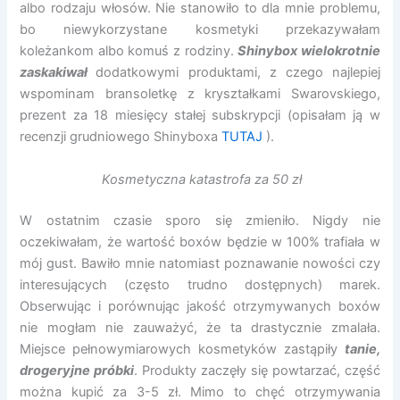
albo rodzaju włosów. Nie stanowiło to dla mnie problemu,
bo niewykorzystane kosmetyki przekazywałam
koleżankom albo komuś z rodziny.
Shinybox wielokrotnie
zaskakiwał
dodatkowymi produktami, z czego najlepiej
wspominam bransoletkę z kryształkami Swarovskiego,
prezent za 18 miesięcy stałej subskrypcji (opisałam ją w
recenzji grudniowego Shinyboxa
TUTAJ
).
Kosmetyczna katastrofa za 50 zł
W ostatnim czasie sporo się zmieniło. Nigdy nie
oczekiwałam, że wartość boxów będzie w 100% trafiała w
mój gust. Bawiło mnie natomiast poznawanie nowości czy
interesujących (często trudno dostępnych) marek.
Obserwując i porównując jakość otrzymywanych boxów
nie mogłam nie zauważyć, że ta drastycznie zmalała.
Miejsce pełnowymiarowych kosmetyków zastąpiły
tanie,
drogeryjne próbki
. Produkty zaczęły się powtarzać, część
można kupić za 3-5 zł. Mimo to chęć otrzymywania