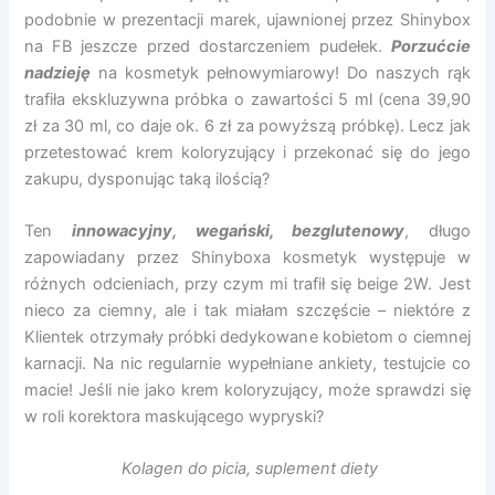
podobnie w prezentacji marek, ujawnionej przez Shinybox
na FB jeszcze przed dostarczeniem pudełek.
Porzućcie
nadzieję
na kosmetyk pełnowymiarowy! Do naszych rąk
trafiła ekskluzywna próbka o zawartości 5 ml (cena 39,90
zł za 30 ml, co daje ok. 6 zł za powyższą próbkę). Lecz jak
przetestować krem koloryzujący i przekonać się do jego
zakupu, dysponując taką ilością?
Ten
innowacyjny, wegański, bezglutenowy
, długo
zapowiadany przez Shinyboxa kosmetyk występuje w
różnych odcieniach, przy czym mi trafił się beige 2W. Jest
nieco za ciemny, ale i tak miałam szczęście – niektóre z
Klientek otrzymały próbki dedykowane kobietom o ciemnej
karnacji. Na nic regularnie wypełniane ankiety, testujcie co
macie! Jeśli nie jako krem koloryzujący, może sprawdzi się
w roli korektora maskującego wypryski?
Kolagen do picia, suplement diety