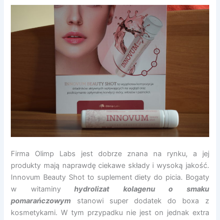
Firma Olimp Labs jest dobrze znana na rynku, a jej
produkty mają naprawdę ciekawe składy i wysoką jakość.
Innovum Beauty Shot to suplement diety do picia. Bogaty
w witaminy
hydrolizat kolagenu o smaku
pomarańczowym
stanowi super dodatek do boxa z
kosmetykami. W tym przypadku nie jest on jednak extra