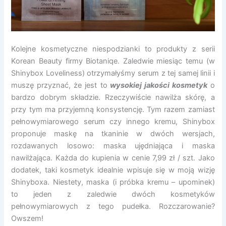
Kolejne kosmetyczne niespodzianki to produkty z serii
Korean Beauty firmy Biotaniqe. Zaledwie miesiąc temu (w
Shinybox Loveliness) otrzymałyśmy serum z tej samej linii i
muszę przyznać, że jest to
wysokiej jakości kosmetyk
o
bardzo dobrym składzie. Rzeczywiście nawilża skórę, a
przy tym ma przyjemną konsystencję. Tym razem zamiast
pełnowymiarowego serum czy innego kremu, Shinybox
proponuje maskę na tkaninie w dwóch wersjach,
rozdawanych losowo: maska ujędniająca i maska
nawilżająca. Każda do kupienia w cenie 7,99 zł / szt. Jako
dodatek, taki kosmetyk idealnie wpisuje się w moją wizję
Shinyboxa. Niestety, maska (i próbka kremu – upominek)
to jeden z zaledwie dwóch kosmetyków
pełnowymiarowych z tego pudełka. Rozczarowanie?
Owszem!