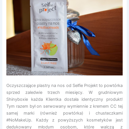
Oczyszczające plastry na nos od Selfie Projekt to powtórka
sprzed zaledwie trzech miesięcy. W grudniowym
Shinyboxie każda Klientka dostała identyczny produkt!
Tym razem był on serwowany wymiennie z kremem CC tej
samej marki (również powtórka) i chusteczkami
#NoMakeUp. Każdy z powyższych kosmetyków jest
dedykowany młodym osobom, które walczą z