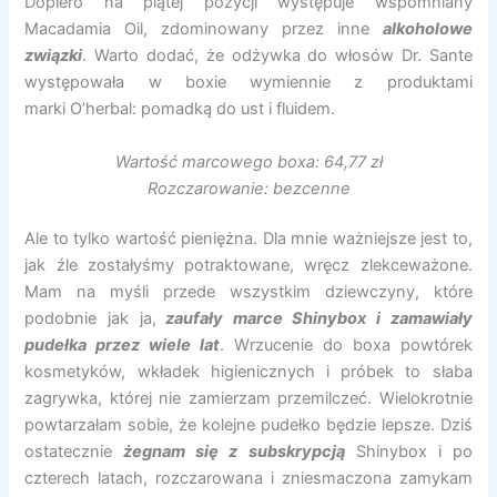
Dopiero na piątej pozycji występuje wspomniany
Macadamia Oil, zdominowany przez inne
alkoholowe
związki
. Warto dodać, że odżywka do włosów Dr. Sante
występowała w boxie wymiennie z produktami
marki O’herbal: pomadką do ust i fluidem.
Wartość marcowego boxa: 64,77 zł
Rozczarowanie: bezcenne
Ale to tylko wartość pieniężna. Dla mnie ważniejsze jest to,
jak źle zostałyśmy potraktowane, wręcz zlekceważone.
Mam na myśli przede wszystkim dziewczyny, które
podobnie jak ja,
zaufały marce Shinybox i zamawiały
pudełka przez wiele lat
. Wrzucenie do boxa powtórek
kosmetyków, wkładek higienicznych i próbek to słaba
zagrywka, której nie zamierzam przemilczeć. Wielokrotnie
powtarzałam sobie, że kolejne pudełko będzie lepsze. Dziś
ostatecznie
żegnam się z subskrypcją
Shinybox i po
czterech latach, rozczarowana i zniesmaczona zamykam