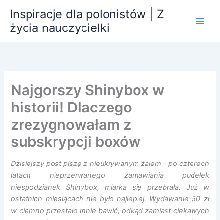
Przejdź
Inspiracje dla polonistów | Z
do
życia nauczycielki
treści
Najgorszy Shinybox w
historii! Dlaczego
zrezygnowałam z
subskrypcji boxów
Dzisiejszy post piszę z nieukrywanym żalem – po czterech
latach nieprzerwanego zamawiania pudełek
niespodzianek Shinybox, miarka się przebrała. Już w
ostatnich miesiącach nie było najlepiej. Wydawanie 50 zł
w ciemno przestało mnie bawić, odkąd zamiast ciekawych