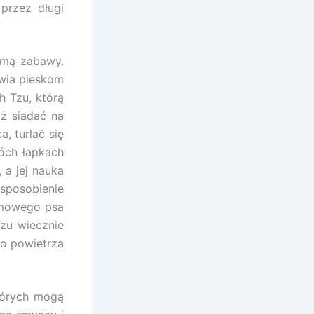
przez długi
rmą zabawy.
wia pieskom
h Tzu, którą
uż siadać na
, turlać się
wóch łapkach
 a jej nauka
usposobienie
omowego psa
Tzu wiecznie
go powietrza
których mogą