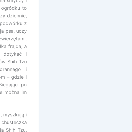
na smyczy i
 ogródku to
zy dziennie,
 podwórku z
a psa, uczy
wierzętami.
ka frajda, a
 dotykać i
ów Shih Tzu
orannego i
om – gdzie i
Biegając po
nie można im
, myszkują i
 chusteczka
la Shih Tzu.