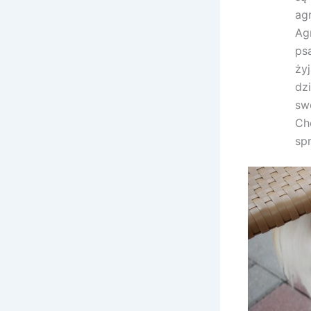
ag
Ag
ps
ży
dz
sw
Ch
sp