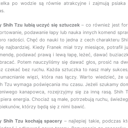
telka po wodzie są równie atrakcyjne i zajmują psiaka 
as.
y Shih Tzu lubią uczyć się sztuczek
– co również jest fo
ortowanie, podawanie łapy lub nauka innych komend spra
oro radości. Chęć do nauki to jedna z cech charakteru Shi
ię najbardziej. Kiedy Franek miał trzy miesiące, potrafił j
mendę, podawać prawą i lewą łapę, leżeć, dawać buziaczka
obracać. Potem nauczyliśmy się dawać głos, prosić na d
az czekać bez ruchu. Każda sztuczka to nasz mały sukces,
 umacnianie więzi, która nas łączy. Warto wiedzieć, że 
ih Tzu wymaga poświęcania mu czasu. Jeżeli szukamy d
leniwego kanapowca, rozejrzyjmy się za inną rasą. Shih 
zpiera energia. Chociaż są małe, potrzebują ruchu, świeże
piekunów, którzy będą się z nimi bawić.
y Shih Tzu kochają spacery
– najlepiej takie, podczas 