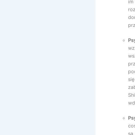
im
ro
do
pr
Ps
wz
ws
pr
po
si
za
Sh
wd
Ps
co
są