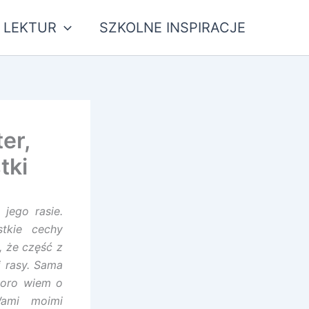
 LEKTUR
SZKOLNE INSPIRACJE
er,
tki
jego rasie.
tkie cechy
 że część z
j rasy. Sama
sporo wiem o
Wami moimi