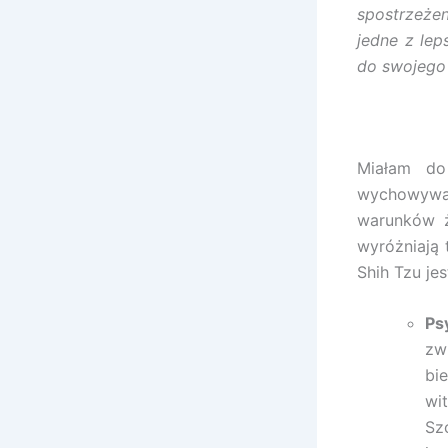
spostrzeże
jedne z lep
do swojego
Miałam do
wychowywały
warunków ż
wyróżniają 
Shih Tzu jes
Ps
zw
bi
wi
Sz