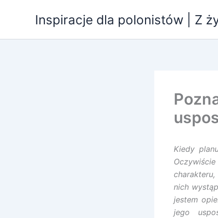
Przejdź
Inspiracje dla polonistów | Z ż
do
treści
Pozna
uspos
Kiedy plan
Oczywiści
charakteru
nich wystąp
jestem opie
jego uspo