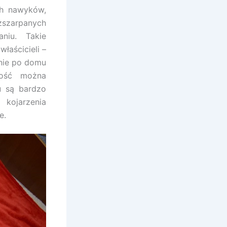
ch nawyków,
szarpanych
niu. Takie
łaścicieli –
anie po domu
wość można
u są bardzo
 kojarzenia
e.