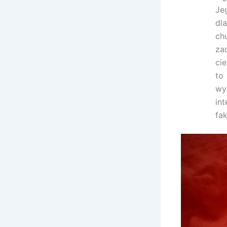
Je
dl
ch
za
ci
to
wy
in
fak