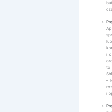
bu
cz
Ps
Ap
sp
lub
ko
i 
or
to
Sh
– 
ro
i o
Ps