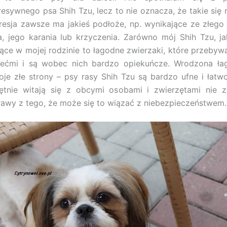
resywnego psa Shih Tzu, lecz to nie oznacza, że takie się n
resja zawsze ma jakieś podłoże, np. wynikające ze złego
a, jego karania lub krzyczenia. Zarówno mój Shih Tzu, ja
jące w mojej rodzinie to łagodne zwierzaki, które przebyw
iećmi i są wobec nich bardzo opiekuńcze. Wrodzona ł
oje złe strony – psy rasy Shih Tzu są bardzo ufne i łatw
ętnie witają się z obcymi osobami i zwierzętami nie z
rawy z tego, że może się to wiązać z niebezpieczeństwem.