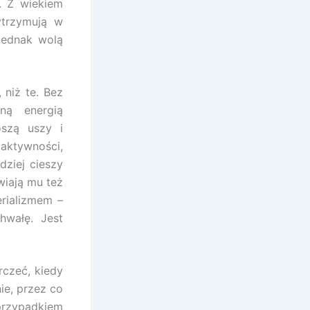
. Z wiekiem
ytrzymują w
jednak wolą
 niż te. Bez
ną energią
oszą uszy i
aktywności,
dziej cieszy
wiają mu też
erializmem –
hwałę. Jest
rczeć, kiedy
ie, przez co
rzypadkiem