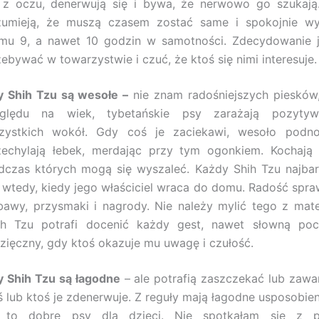
 z oczu, denerwują się i bywa, że nerwowo go szukają
zumieją, że muszą czasem zostać same i spokojnie w
mu 9, a nawet 10 godzin w samotności. Zdecydowanie 
zebywać w towarzystwie i czuć, że ktoś się nimi interesuje.
y Shih Tzu są wesołe –
nie znam radośniejszych piesków,
ględu na wiek, tybetańskie psy zarażają pozytyw
zystkich wokół. Gdy coś je zaciekawi, wesoło podn
zechylają łebek, merdając przy tym ogonkiem. Kochają 
dczas których mogą się wyszaleć. Każdy Shih Tzu najbar
ę wtedy, kiedy jego właściciel wraca do domu. Radość spra
bawy, przysmaki i nagrody. Nie należy mylić tego z mat
ih Tzu potrafi docenić każdy gest, nawet słowną poc
zięczny, gdy ktoś okazuje mu uwagę i czułość.
y Shih Tzu są łagodne
– ale potrafią zaszczekać lub zawa
ś lub ktoś je zdenerwuje. Z reguły mają łagodne usposobien
 to dobre psy dla dzieci. Nie spotkałam się z p