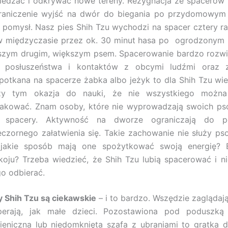
iedzać i odkrywać nowe tereny. Rezygnacja ze spacerów 
raniczenie wyjść na dwór do biegania po przydomowym
y pomysł. Nasz pies Shih Tzu wychodzi na spacer cztery ra
w międzyczasie przez ok. 30 minut hasa po ogrodzonym
szym drugim, większym psem. Spacerowanie bardzo rozwij
 posłuszeństwa i kontaktów z obcymi ludźmi oraz z
potkana na spacerze żabka albo jeżyk to dla Shih Tzu wiel
zy tym okazja do nauki, że nie wszystkiego można
akować. Znam osoby, które nie wyprowadzają swoich ps
 spacery. Aktywność na dworze ograniczają do p
eczornego załatwienia się. Takie zachowanie nie służy ps
jakie sposób mają one spożytkować swoją energię? 
koju? Trzeba wiedzieć, że Shih Tzu lubią spacerować i 
go odbierać.
y Shih Tzu są ciekawskie
– i to bardzo. Wszędzie zaglądają
perają, jak małe dzieci. Pozostawiona pod poduszką
gieniczna lub niedomknięta szafa z ubraniami to gratka d