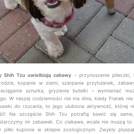
y Shih Tzu uwielbiają zabawy
– przynoszenie piłeczki, 
rodzie, kopanie w ziemi, szarpanie przytulanek, zaba
zeciąganie sznurka, gryzienie butelki – wymieniać mo
ugo. W naszej codzienności nie ma dnia, kiedy Franek nie
bawki do rzucania, to jego ulubiona aktywność, której 
ść! Na szczęście Shih Tzu potrafią bawić się same, 
starczymy im zabawek. Co ciekawe, wcale nie muszą to 
y piłki kupione w sklepie zoologicznym. Zwykły plusza