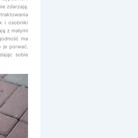
ie zdarzają.
 traktowania
k i osobniki
ają z małymi
agodność ma
o je porwać.
dając sobie