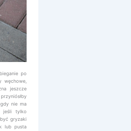
bieganie po
wy węchowe,
żna jeszcze
 przyniósłby
nigdy nie ma
jeśli tylko
być gryzaki
k lub pusta