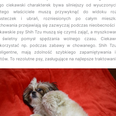
go ciekawski charakterek bywa silniejszy od wyuczony
atego właściciele muszą przywyknąć do widoku roz
usteczek i ubrań, rozniesionych po całym mieszka
chowania przejawiają się zazwyczaj podczas nieobecności w
ekawskie psy Shih Tzu muszą się czymś zająć, a myszkow
 świetny pomysł spędzania wolnego czasu. Cieka
korzystać np. podczas zabawy w chowanego. Shih Tz
teligentne, mają zdolność szybkiego zapamiętywania i
tów. To rezolutne psy, zasługujące na najlepsze traktowani