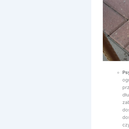
Ps
og
pr
dł
za
do
do
cz