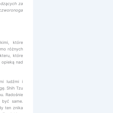
odzących za
o czworonoga
imi, które
Mimo różnych
teru, które
z opieką nad
mi ludźmi i
gę. Shih Tzu
mu. Radośnie
ą być same.
dy ten znika