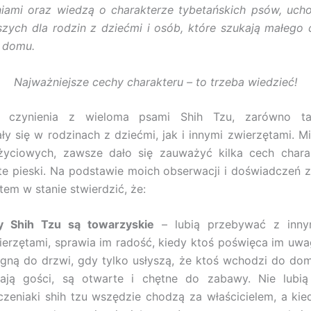
niami oraz wiedzą o charakterze tybetańskich psów, uch
szych dla rodzin z dziećmi i osób, które szukają małeg
 domu.
Najważniejsze cechy charakteru – to trzeba wiedzieć!
 czynienia z wieloma psami Shih Tzu, zarówno tak
 się w rodzinach z dziećmi, jak i innymi zwierzętami. 
yciowych, zawsze dało się zauważyć kilka cech charak
te pieski. Na podstawie moich obserwacji i doświadczeń 
tem w stanie stwierdzić, że:
y Shih Tzu są towarzyskie
– lubią przebywać z inny
ierzętami, sprawia im radość, kiedy ktoś poświęca im uwa
egną do drzwi, gdy tylko usłyszą, że ktoś wchodzi do do
tają gości, są otwarte i chętne do zabawy. Nie lubi
czeniaki shih tzu wszędzie chodzą za właścicielem, a kie