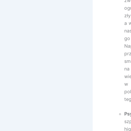
zw
og
zł
a 
na
go
Na
pr
sm
na
wi
w 
po
te
Ps
sz
hi