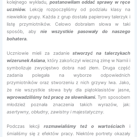
kolejnego wykładu,
postanowiłam oddać sprawy w ręce
uczniów.
Lekcję rozpoczęliśmy od podziału klasy na
niewielkie grupy. Każda z grup dostała papierowy talerzyk i
listę przymiotników. Celowo dobrałam słowa w taki
sposób, aby
nie wszystkie pasowały do naszego
bohatera.
Uczniowie mieli za zadanie
stworzyć na talerzykach
wizerunek Aslana
, który zakończył wieczną zimę w Narnii i
symbolizuje zwycięstwo dobra nad złem. Druga część
zadania polegała na wyborze odpowiednich
przymiotników oraz stworzeniu z nich grzywy lwa. Jako,
że nie wszystkie słowa były dla piątoklasistów jasne,
wprowadziliśmy też pracę ze słownikami.
Tym sposobem
młodzież poznała znaczenia takich wyrazów, jak:
asertywny, obłudny, zawistny i majestatyczny.
Podczas lekcji
rozmawialiśmy też o wartościach
i
śmialiśmy się z efektów pracy. Niektóre portrety okazały