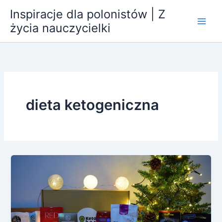
Przejdź
Inspiracje dla polonistów | Z
do
życia nauczycielki
treści
dieta ketogeniczna