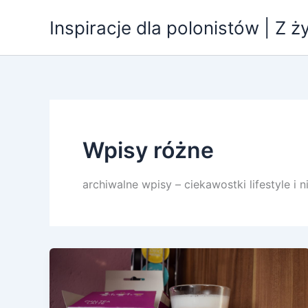
Przejdź
Inspiracje dla polonistów | Z ż
do
treści
Wpisy różne
archiwalne wpisy – ciekawostki lifestyle i n