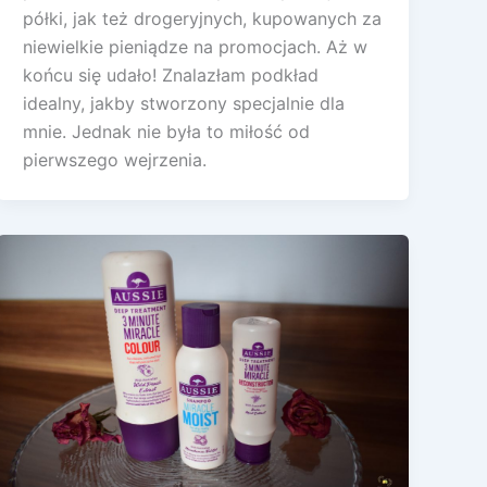
półki, jak też drogeryjnych, kupowanych za
niewielkie pieniądze na promocjach. Aż w
końcu się udało! Znalazłam podkład
idealny, jakby stworzony specjalnie dla
mnie. Jednak nie była to miłość od
pierwszego wejrzenia.