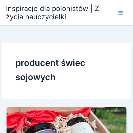
Przejdź
Inspiracje dla polonistów | Z
do
życia nauczycielki
treści
producent świec
sojowych