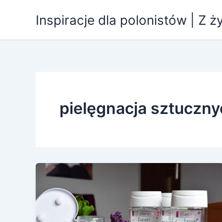
Przejdź
Inspiracje dla polonistów | Z ż
do
treści
pielęgnacja sztuczny