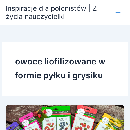
Przejdź
Inspiracje dla polonistów | Z
do
życia nauczycielki
treści
owoce liofilizowane w
formie pyłku i grysiku