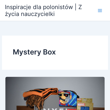
Przejdź
Inspiracje dla polonistów | Z
do
życia nauczycielki
treści
Mystery Box