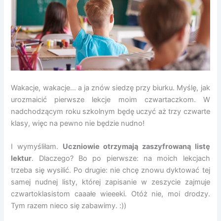
Wakacje, wakacje… a ja znów siedzę przy biurku. Myślę, jak
urozmaicić pierwsze lekcje moim czwartaczkom. W
nadchodzącym roku szkolnym będę uczyć aż trzy czwarte
klasy, więc na pewno nie będzie nudno!
I wymyśliłam.
Uczniowie otrzymają zaszyfrowaną listę
lektur
. Dlaczego? Bo po pierwsze: na moich lekcjach
trzeba się wysilić. Po drugie: nie chcę znowu dyktować tej
samej nudnej listy, której zapisanie w zeszycie zajmuje
czwartoklasistom caaałe wieeeki. Otóż nie, moi drodzy.
Tym razem nieco się zabawimy. :))