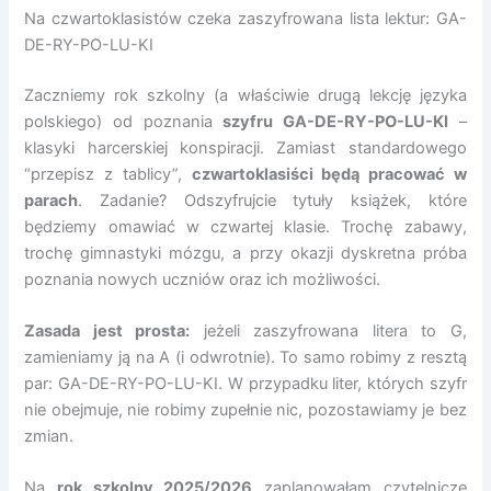
Na czwartoklasistów czeka zaszyfrowana lista lektur: GA-
DE-RY-PO-LU-KI
Zaczniemy rok szkolny (a właściwie drugą lekcję języka
polskiego) od poznania
szyfru GA-DE-RY-PO-LU-KI
–
klasyki harcerskiej konspiracji. Zamiast standardowego
“przepisz z tablicy”,
czwartoklasiści będą pracować w
parach
. Zadanie? Odszyfrujcie tytuły książek, które
będziemy omawiać w czwartej klasie. Trochę zabawy,
trochę gimnastyki mózgu, a przy okazji dyskretna próba
poznania nowych uczniów oraz ich możliwości.
Zasada jest prosta:
jeżeli zaszyfrowana litera to G,
zamieniamy ją na A (i odwrotnie). To samo robimy z resztą
par: GA-DE-RY-PO-LU-KI. W przypadku liter, których szyfr
nie obejmuje, nie robimy zupełnie nic, pozostawiamy je bez
zmian.
Na
rok szkolny 2025/2026
zaplanowałam czytelnicze