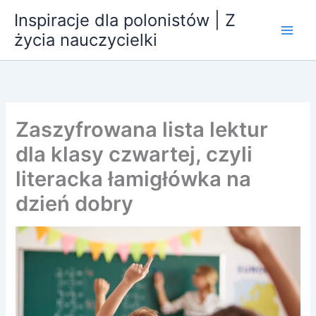
Przejdź
Inspiracje dla polonistów | Z
do
życia nauczycielki
treści
Zaszyfrowana lista lektur
dla klasy czwartej, czyli
literacka łamigłówka na
dzień dobry