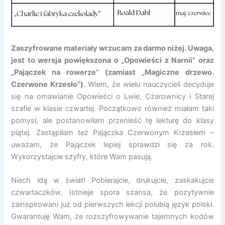
Zaszyfrowane materiały wrzucam za darmo niżej. Uwaga,
jest to wersja powiększona o „Opowieści z Narnii” oraz
„Pajączek na rowerze” (zamiast „Magiczne drzewo.
Czerwone Krzesło”).
Wiem, że wielu nauczycieli decyduje
się na omawianie Opowieści o Lwie, Czarownicy i Starej
szafie w klasie czwartej. Początkowo również miałam taki
pomysł, ale postanowiłam przenieść tę lekturę do klasy
piątej. Zastąpiłam też Pajączka Czerwonym Krzesłem –
uważam, że Pajączek lepiej sprawdzi się za rok.
Wykorzystajcie szyfry, które Wam pasują.
Niech idą w świat! Pobierajcie, drukujcie, zaskakujcie
czwartaczków. Istnieje spora szansa, że pozytywnie
zainspirowani już od pierwszych lekcji polubią język polski.
Gwarantuję Wam, że rozszyfrowywanie tajemnych kodów