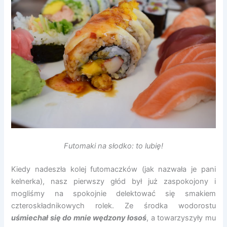
Futomaki na słodko: to lubię!
Kiedy nadeszła kolej futomaczków (jak nazwała je pani
kelnerka), nasz pierwszy głód był już zaspokojony i
mogliśmy na spokojnie delektować się smakiem
czteroskładnikowych rolek. Ze środka wodorostu
uśmiechał się do mnie wędzony łosoś
, a towarzyszyły mu