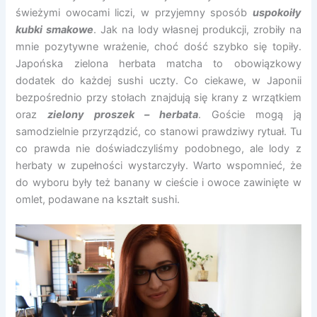
świeżymi owocami liczi, w przyjemny sposób
uspokoiły
kubki smakowe
. Jak na lody własnej produkcji, zrobiły na
mnie pozytywne wrażenie, choć dość szybko się topiły.
Japońska zielona herbata matcha to obowiązkowy
dodatek do każdej sushi uczty. Co ciekawe, w Japonii
bezpośrednio przy stołach znajdują się krany z wrzątkiem
oraz
zielony proszek – herbat
a
. Goście mogą ją
samodzielnie przyrządzić, co stanowi prawdziwy rytuał. Tu
co prawda nie doświadczyliśmy podobnego, ale lody z
herbaty w zupełności wystarczyły. Warto wspomnieć, że
do wyboru były też banany w cieście i owoce zawinięte w
omlet, podawane na kształt sushi.