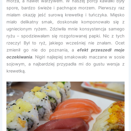
morza, a nawet warzywem. W naszej porcji kawałki były
spore, bardzo świeże i pachnące morzem. Pierwszy raz
miałam okazję jeść surową krewetkę i tuńczyka. Mięsko
miało delikatny smak, doskonale komponowało się z
ugniecionym ryżem. Zdziwiła mnie konsystencja samego
ryżu – spodziewałam się rozgotowanej papki. Nic z tych
rzeczy! Był to ryż, jakiego wcześniej nie znałam. Ocet
zmienił go nie do poznania, a
efekt przeszedł moje
oczekiwania
. Nigiri najlepiej smakowało maczane w sosie
sojowym, a najbardziej przypadła mi do gustu wersja z
krewetką.