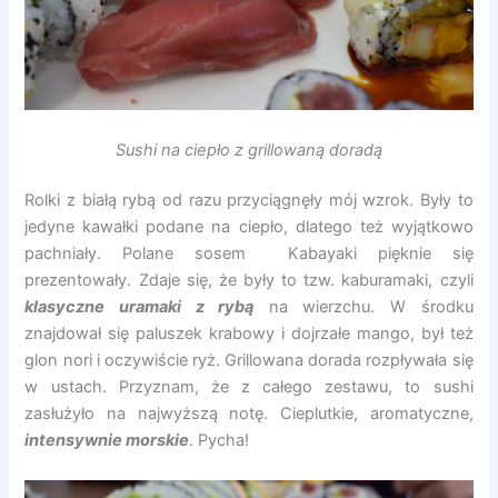
Sushi na ciepło z grillowaną doradą
Rolki z białą rybą od razu przyciągnęły mój wzrok. Były to
jedyne kawałki podane na ciepło, dlatego też wyjątkowo
pachniały. Polane sosem Kabayaki pięknie się
prezentowały. Zdaje się, że były to tzw. kaburamaki, czyli
klasyczne uramaki z rybą
na wierzchu. W środku
znajdował się paluszek krabowy i dojrzałe mango, był też
glon nori i oczywiście ryż. Grillowana dorada rozpływała się
w ustach. Przyznam, że z całego zestawu, to sushi
zasłużyło na najwyższą notę. Cieplutkie, aromatyczne,
intensywnie morskie
. Pycha!