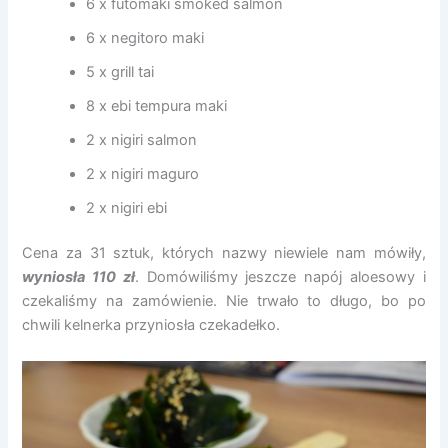
6 x futomaki smoked salmon
6 x negitoro maki
5 x grill tai
8 x ebi tempura maki
2 x nigiri salmon
2 x nigiri maguro
2 x nigiri ebi
Cena za 31 sztuk, których nazwy niewiele nam mówiły,
wyniosła 110 zł
. Domówiliśmy jeszcze napój aloesowy i
czekaliśmy na zamówienie. Nie trwało to długo, bo po
chwili kelnerka przyniosła czekadełko.