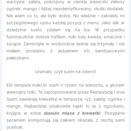
warzywa: sałata, pokrojony w cienkie paseczki zielony
ogórek, mango i bliżej niezidentyfikowany, słodki dodatek.
Nie wiem co to, ale było dobre. No właśnie – zabrakło mi
szczegółowego opisu każdej pozycji z menu. Jako laik w
dziedzinie sushi, zdałam się na los. W przypadku
futomaczków dobrze trafiłam, rolki były świeże, smaczne i
sycące. Zamknięte w wodoroście ładnie się trzymały i nie
miałam problemu z jedzeniem ich bambusowymi
pałeczkami.
Uramaki, czyli sushi na odwrót
Ebi tempura maki to sushi z ryżem na wierzchu, a glonem
wewnątrz rolki. Te zaproponowane przez Restaurację I love
Sushi zawierają krewetkę w tempurze, ryż, sałatę, ogórka i
mango. Najbardziej smakowite kąski to te z ogonkami,
kryjące w sobie
duuużo mięsa z krewetki
. Posypane
sezamem komponują się całkiem okazale, z resztą sami
oceńcie: