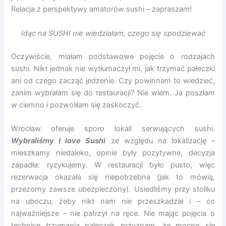
Relacja z perspektywy amatorów sushi – zapraszam!
Idąc na SUSHI nie wiedziałam, czego się spodziewać
Oczywiście, miałam podstawowe pojęcie o rodzajach
sushi. Nikt jednak nie wytłumaczył mi, jak trzymać pałeczki
ani od czego zacząć jedzenie. Czy powinnam to wiedzieć,
zanim wybrałam się do restauracji? Nie wiem. Ja poszłam
w ciemno i pozwoliłam się zaskoczyć.
Wrocław oferuje sporo lokali serwujących sushi.
Wybraliśmy I love Sushi
ze względu na lokalizację –
mieszkamy niedaleko, opinie były pozytywne, decyzja
zapadła: ryzykujemy. W restauracji było pusto, więc
rezerwacja okazała się niepotrzebna (jak to mówią,
przezorny zawsze ubezpieczony). Usiedliśmy przy stoliku
na uboczu, żeby nikt nam nie przeszkadzał i – co
najważniejsze – nie patrzył na ręce. Nie mając pojęcia o
technice trzymania pałeczek przyznam, że mocno się