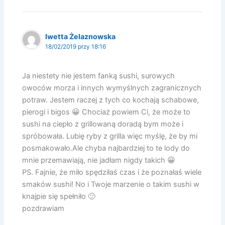
Iwetta Żelaznowska
18/02/2019 przy 18:16
Ja niestety nie jestem fanką sushi, surowych
owoców morza i innych wymyślnych zagranicznych
potraw. Jestem raczej z tych co kochają schabowe,
pierogi i bigos 😀 Chociaż powiem Ci, że może to
sushi na ciepło z grillowaną doradą bym może i
spróbowała. Lubię ryby z grilla więc myślę, że by mi
posmakowało.Ale chyba najbardziej to te lody do
mnie przemawiają, nie jadłam nigdy takich 😀
PS. Fajnie, że miło spędziłaś czas i że poznałaś wiele
smaków sushi! No i Twoje marzenie o takim sushi w
knajpie się spełniło 🙂
pozdrawiam