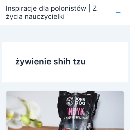
Przejdź
Inspiracje dla polonistów | Z
do
życia nauczycielki
treści
żywienie shih tzu