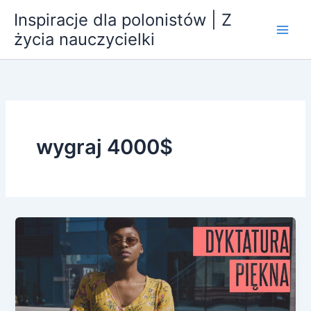
Przejdź
Inspiracje dla polonistów | Z
do
życia nauczycielki
treści
wygraj 4000$