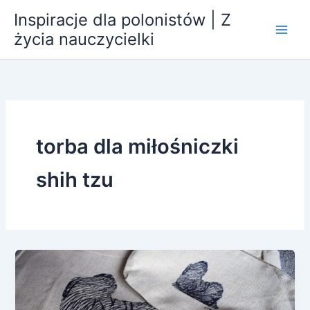
Przejdź
Inspiracje dla polonistów | Z
do
życia nauczycielki
treści
torba dla miłośniczki
shih tzu