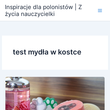
Przejdź
Inspiracje dla polonistów | Z
do
życia nauczycielki
treści
test mydła w kostce