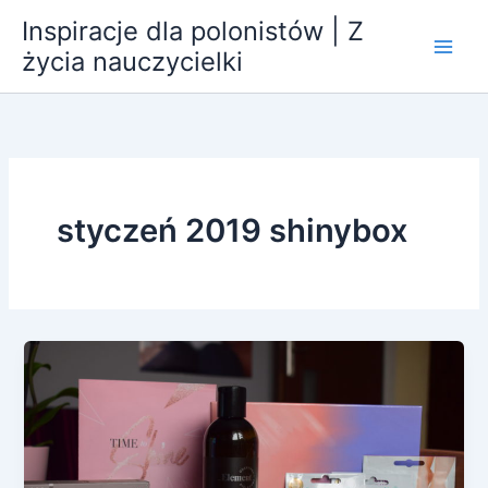
Przejdź
Inspiracje dla polonistów | Z
do
życia nauczycielki
treści
styczeń 2019 shinybox