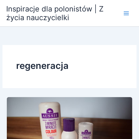
Przejdź
Inspiracje dla polonistów | Z
do
życia nauczycielki
treści
regeneracja