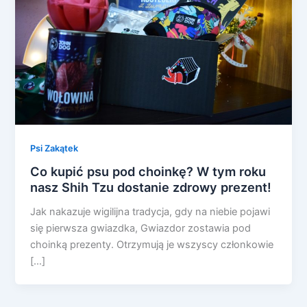
Psi Zakątek
Co kupić psu pod choinkę? W tym roku
nasz Shih Tzu dostanie zdrowy prezent!
Jak nakazuje wigilijna tradycja, gdy na niebie pojawi
się pierwsza gwiazdka, Gwiazdor zostawia pod
choinką prezenty. Otrzymują je wszyscy członkowie
[…]