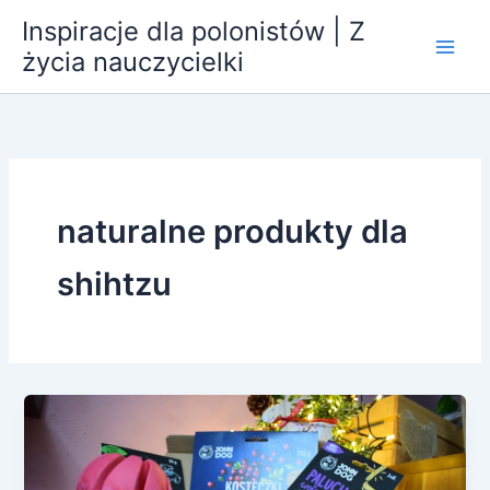
Przejdź
Inspiracje dla polonistów | Z
do
życia nauczycielki
treści
naturalne produkty dla
shihtzu