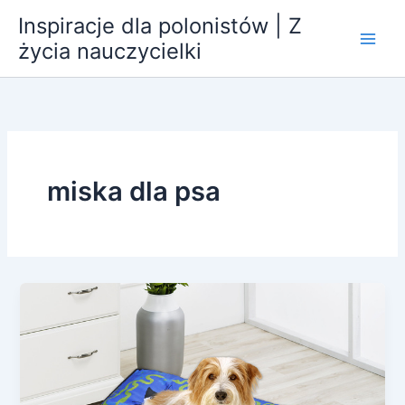
Przejdź
Inspiracje dla polonistów | Z
do
życia nauczycielki
treści
miska dla psa