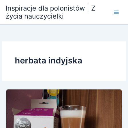
Przejdź
Inspiracje dla polonistów | Z
do
życia nauczycielki
treści
herbata indyjska