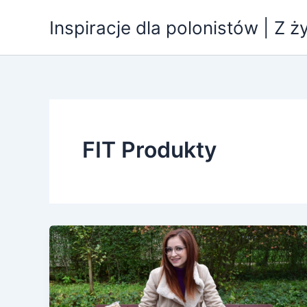
Przejdź
Inspiracje dla polonistów | Z ż
do
treści
FIT Produkty