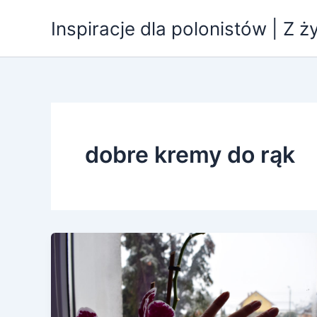
Przejdź
Inspiracje dla polonistów | Z ż
do
treści
dobre kremy do rąk