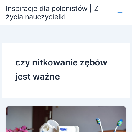
Przejdź
Inspiracje dla polonistów | Z
do
życia nauczycielki
treści
czy nitkowanie zębów
jest ważne