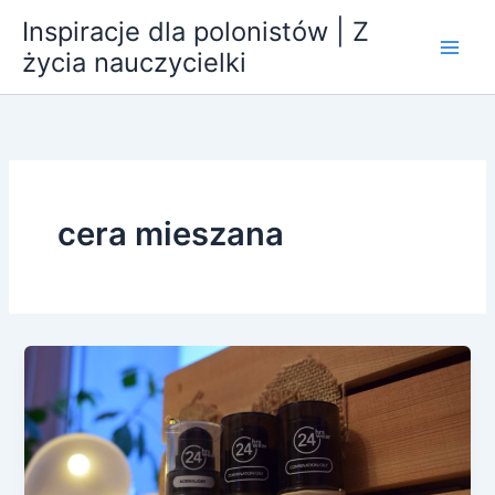
Przejdź
Inspiracje dla polonistów | Z
do
życia nauczycielki
treści
cera mieszana