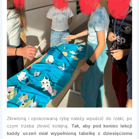
Złowioną i opracowaną rybę należy wpuścić do rzeki, po
czym trzeba złowić kolejną.
Tak, aby pod koniec lekcji
każdy uczeń miał wypełnioną tabelkę z dziesięcioma