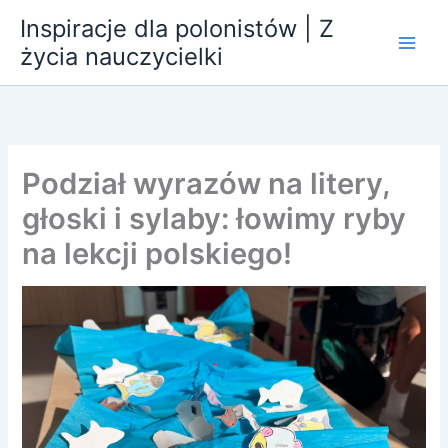
Przejdź
Inspiracje dla polonistów | Z
do
życia nauczycielki
treści
Podział wyrazów na litery,
głoski i sylaby: łowimy ryby
na lekcji polskiego!