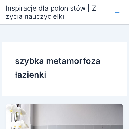
Przejdź
Inspiracje dla polonistów | Z
do
życia nauczycielki
treści
szybka metamorfoza
łazienki