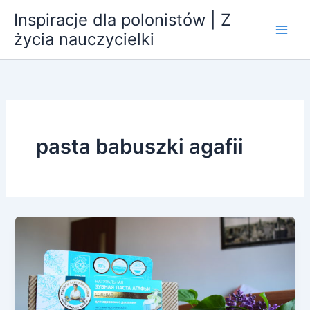
Przejdź
Inspiracje dla polonistów | Z
do
życia nauczycielki
treści
pasta babuszki agafii