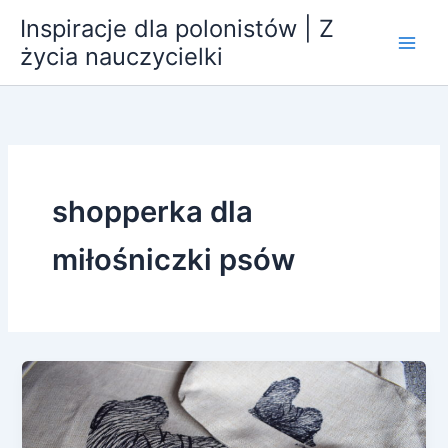
Przejdź
Inspiracje dla polonistów | Z
do
życia nauczycielki
treści
shopperka dla
miłośniczki psów