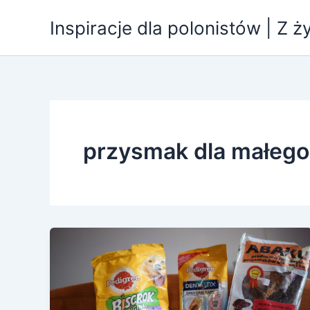
Przejdź
Inspiracje dla polonistów | Z ż
do
treści
przysmak dla małego