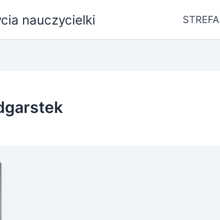
ycia nauczycielki
STREFA
dgarstek