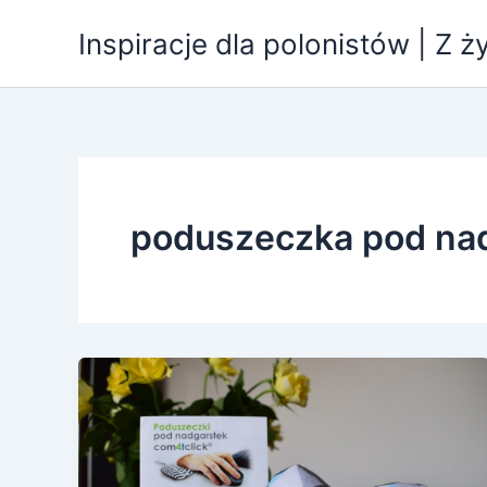
Przejdź
Inspiracje dla polonistów | Z ż
do
treści
poduszeczka pod na