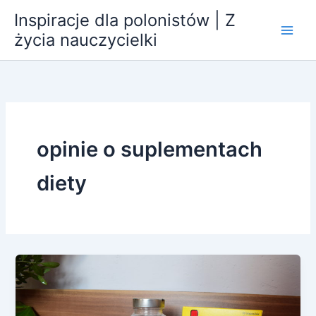
Przejdź
Inspiracje dla polonistów | Z
do
życia nauczycielki
treści
opinie o suplementach
diety