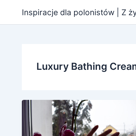
Przejdź
Inspiracje dla polonistów | Z ż
do
treści
Luxury Bathing Crea