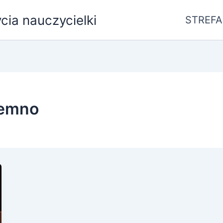
ycia nauczycielki
STREFA
iemno