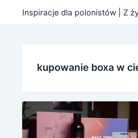
Przejdź
Inspiracje dla polonistów | Z ż
do
treści
kupowanie boxa w c