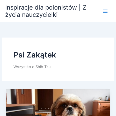
Przejdź
Inspiracje dla polonistów | Z
do
życia nauczycielki
treści
Psi Zakątek
Wszystko o Shih Tzu!